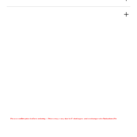
Shipping
Contact for
Special Price
Please confirm price before ordering — Prices may vary due to IT shortages and exchange rate fluctuations.