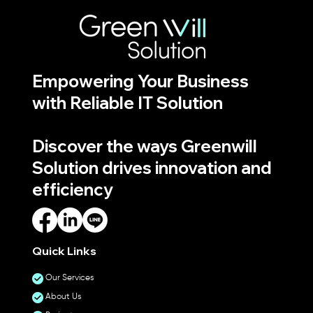
สอบถามเพื่อรับส่วนลด
สอบถามเพื่อรับส่วนลด
สอบถามเพื่อรับส่วนลด
สอบถามเพื่อรับส่วนลด
สอบถามเพื่อรับส่วนลด
สอบถามเพื่อรับส่วนลด
สอบถามเพื่อรับส่วนลด
สอบถามเพื่อรับส่วนลด
สอบถามเพื่อรับส่วนลด
สอบถามเพื่อรับส่วนลด
สอบถามเพื่อรับส่วนลด
สอบถามเพื่อรับส่วนลด
สอบถามเพื่อรับส่วนลด
สอบถามเพื่อรับส่วนลด
สอบถามเพื่อรับส่วนลด
สอบถามเพื่อรับส่วนลด
สอบถามเพื่อรับส่วนลด
สอบถามเพื่อรับส่วนลด
สอบถามเพื่อรับส่วนลด
สอบถามเพื่อรับส่วนลด
สอบถามเพื่อรับส่วนลด
สอบถามเพื่อรับส่วนลด
สอบถามเพื่อรับส่วนลด
สอบถามเพื่อรับส่วนลด
สอบถามเพื่อรับส่วนลด
สอบถามเพื่อรับส่วนลด
สอบถามเพื่อรับส่วนลด
สอบถามเพื่อรับส่วนลด
สอบถามเพื่อรับส่วนลด
Empowering Your Business
with Reliable IT Solution
Discover the ways Greenwill
Solution drives innovation and
efficiency
Quick Links
Our Services
About Us