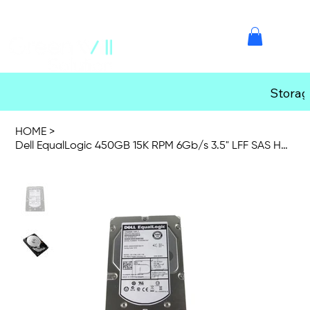
Storag
HOME
>
Dell EqualLogic 450GB 15K RPM 6Gb/s 3.5" LFF SAS HDD