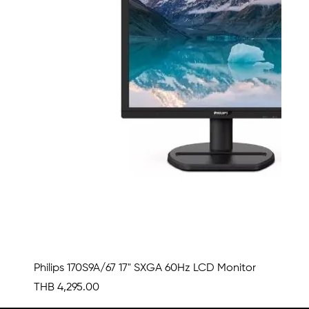
Philips 170S9A/67 17" SXGA 60Hz LCD Monitor
Price
THB 4,295.00