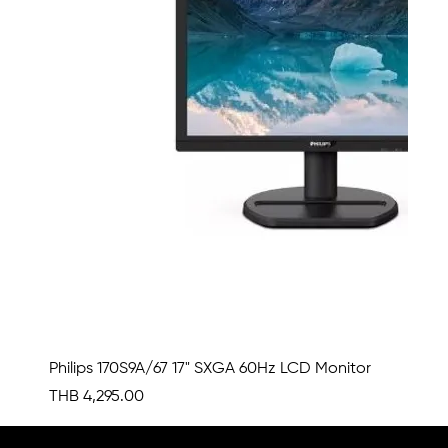
Philips 170S9A/67 17" SXGA 60Hz LCD Monitor
Price
THB 4,295.00
สอบถามเพื่อรับส่วนลด
สอบถามเพื่อรับส่วนลด
สอบถามเพื่อรับส่วนลด
สอบถามเพื่อรับส่วนลด
สอบถามเพื่อรับส่วนลด
สอบถามเพื่อรับส่วนลด
สอบถามเพื่อรับส่วนลด
สอบถามเพื่อรับส่วนลด
สอบถามเพื่อรับส่วนลด
สอบถามเพื่อรับส่วนลด
สอบถามเพื่อรับส่วนลด
สอบถามเพื่อรับส่วนลด
สอบถามเพื่อรับส่วนลด
สอบถามเพื่อรับส่วนลด
สอบถามเพื่อรับส่วนลด
สอบถามเพื่อรับส่วนลด
สอบถามเพื่อรับส่วนลด
สอบถามเพื่อรับส่วนลด
สอบถามเพื่อรับส่วนลด
สอบถามเพื่อรับส่วนลด
สอบถามเพื่อรับส่วนลด
สอบถามเพื่อรับส่วนลด
สอบถามเพื่อรับส่วนลด
สอบถามเพื่อรับส่วนลด
สอบถามเพื่อรับส่วนลด
สอบถามเพื่อรับส่วนลด
สอบถามเพื่อรับส่วนลด
สอบถามเพื่อรับส่วนลด
สอบถามเพื่อรับส่วนลด