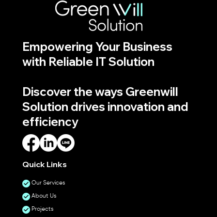
Empowering Your Business
with Reliable IT Solution
Discover the ways Greenwill
Solution drives innovation and
efficiency
Quick Links
Our Services
About Us
Projects