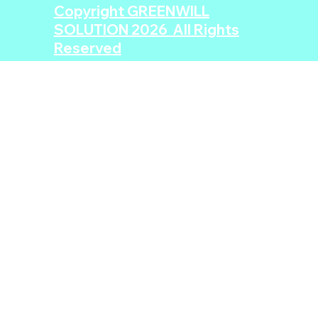
Copyright GREENWILL
SOLUTION 2026 All Rights
Reserved