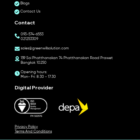
Blogs
Contact Us
Contact
Philips 22E1N1100/67 21.5" FHD 120Hz IPS Monitor
Philips 222B9TA/67 22" FHD 60Hz IPS Monitor
Philips 24E1N2100D/67 23.8" FHD 120Hz IPS Monitor
Philips 24E2G2200/67 23.8" FHD 144Hz IPS Monitor
Philips 24M2N3200PF/67 23.8" FHD 260Hz IPS Monitor
Philips 242B9T/00 23.8" FHD 60Hz IPS Monitor
Philips 27E1N2100A/67 27" FHD 120Hz IPS Monitor
Philips 27E1N2100D/67 27" FHD 120Hz IPS Monitor
Philips 27E2G2200/67 27" FHD 144Hz IPS Monitor
Philips 27M2N2500NF/67 27" 2K QHD 144Hz IPS Monitor
Philips 27M2N3200PF/67 27" FHD 260Hz IPS Monitor
Philips 27M2N3800F/67 27" 4K UHD 160Hz IPS Monitor
Philips 27M2N6501L/67 26.5" 2K QHD 240Hz QD-OLED M
Philips 27M2N8800/67 26.5" 4K UHD 240Hz QD-OLED M
Philips 27E1N1800A/67 27" 4K UHD 60Hz IPS Monitor
Philips 27E2N1500L/67 27" 2K QHD 75Hz IPS Monitor
Philips 27E1N2500A/67 27" 2K QHD 120Hz IPS Monitor
Philips 32E1N1800LA/67 31.5" 4K UHD 60Hz VA Monitor
Philips 32E1N3500/67 31.5" 2K QHD 100Hz IPS Monitor
Philips 32M2C3200WL/67 31.5" FHD 260Hz VA Monitor
Philips 34M2C5500Q/67 34" UWQHD 200Hz VA Monito
Philips 438P1/67 42.51" 4K UHD 60Hz IPS Monitor
Philips 49B2U5900CH/00 49" DQHD 75Hz VA Monitor
AOC A1-22B30HM2/67 21.5" FHD 100Hz VA Monitor
AOC A1-22B40HM/67 21.5" FHD 120Hz VA Monitor
AOC A1-24B36XE/67 23.8" 144Hz IPS Monitor
AOC A1-25B40HM/67 25" FHD 120Hz IPS Monitor
AOC A1-24G11ZE/67 23.8" 240Hz IPS Monitor
AOC A1-24G50Z2/67 23.8" 260Hz IPS Monitor
093-574-6553
Price
Price
Price
Price
Price
Price
Price
Price
Price
Price
Price
Price
Price
Price
Price
Price
Price
Price
Price
Price
Price
Price
Price
Price
Price
Price
Price
Price
Price
THB 1,965.00
THB 7,650.00
THB 2,510.00
THB 2,625.00
THB 3,600.00
THB 8,590.00
THB 3,180.00
THB 3,130.00
THB 3,250.00
THB 4,345.00
THB 4,200.00
THB 8,495.00
THB 15,295.00
THB 25,180.00
THB 5,720.00
THB 3,415.00
THB 4,600.00
THB 7,600.00
THB 6,285.00
THB 5,730.00
THB 8,460.00
THB 12,650.00
THB 27,650.00
THB 1,945.00
THB 1,930.00
THB 2,650.00
THB 2,355.00
THB 3,475.00
THB 3,415.00
021253309
sales@greenwillsolution.com
159 Soi Phatthanakan 74 Phatthanakan Road Prawet
Bangkok 10250
Opening hours:
Mon- Fri: 8:30 - 17:30
Digital Provider
Privacy Policy
Terms And Conditions