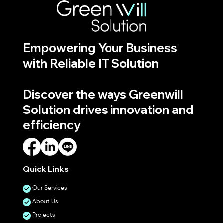
Empowering Your Business
with Reliable IT Solution
Discover the ways Greenwill
Solution drives innovation and
efficiency
Quick Links
Our Services
About Us
Projects