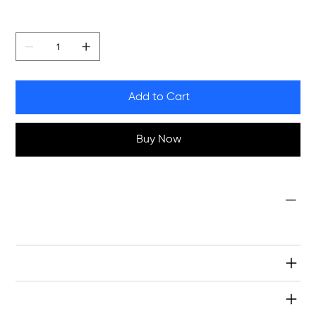
Quantity
Add to Cart
Buy Now
Condition
Refurbished
Specifications
Warranty & Returns