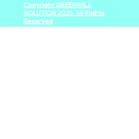
Copyright GREENWILL
SOLUTION 2026 All Rights
Reserved