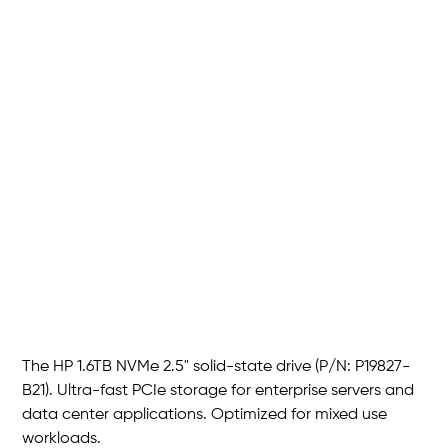
HP 1.6TB 2.5" Mixed Use
NVMe SSD
SKU
P/N :
P19827-B21
P19827-
B21
Price
THB 8,150.00
The HP 1.6TB NVMe 2.5" solid-state drive (P/N: P19827-
B21). Ultra-fast PCIe storage for enterprise servers and
data center applications. Optimized for mixed use
workloads.