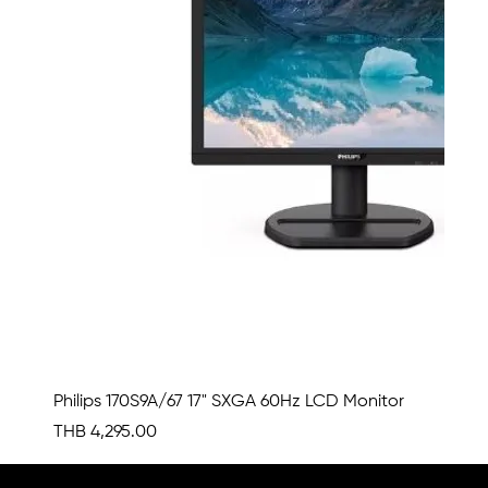
Philips 170S9A/67 17" SXGA 60Hz LCD Monitor
Price
THB 4,295.00
สอบถามเพื่อรับส่วนลด
สอบถามเพื่อรับส่วนลด
สอบถามเพื่อรับส่วนลด
สอบถามเพื่อรับส่วนลด
สอบถามเพื่อรับส่วนลด
สอบถามเพื่อรับส่วนลด
สอบถามเพื่อรับส่วนลด
สอบถามเพื่อรับส่วนลด
สอบถามเพื่อรับส่วนลด
สอบถามเพื่อรับส่วนลด
สอบถามเพื่อรับส่วนลด
สอบถามเพื่อรับส่วนลด
สอบถามเพื่อรับส่วนลด
สอบถามเพื่อรับส่วนลด
สอบถามเพื่อรับส่วนลด
สอบถามเพื่อรับส่วนลด
สอบถามเพื่อรับส่วนลด
สอบถามเพื่อรับส่วนลด
สอบถามเพื่อรับส่วนลด
สอบถามเพื่อรับส่วนลด
สอบถามเพื่อรับส่วนลด
สอบถามเพื่อรับส่วนลด
สอบถามเพื่อรับส่วนลด
สอบถามเพื่อรับส่วนลด
สอบถามเพื่อรับส่วนลด
สอบถามเพื่อรับส่วนลด
สอบถามเพื่อรับส่วนลด
สอบถามเพื่อรับส่วนลด
สอบถามเพื่อรับส่วนลด