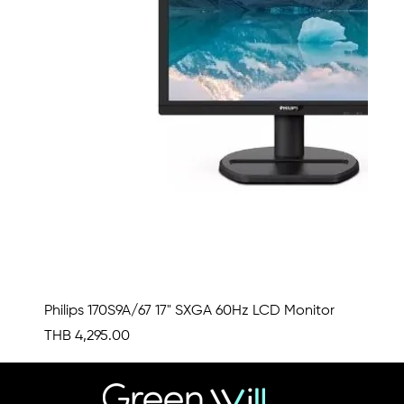
Philips 170S9A/67 17" SXGA 60Hz LCD Monitor
Price
THB 4,295.00
สอบถามเพื่อรับส่วนลด
สอบถามเพื่อรับส่วนลด
สอบถามเพื่อรับส่วนลด
สอบถามเพื่อรับส่วนลด
สอบถามเพื่อรับส่วนลด
สอบถามเพื่อรับส่วนลด
สอบถามเพื่อรับส่วนลด
สอบถามเพื่อรับส่วนลด
สอบถามเพื่อรับส่วนลด
สอบถามเพื่อรับส่วนลด
สอบถามเพื่อรับส่วนลด
สอบถามเพื่อรับส่วนลด
สอบถามเพื่อรับส่วนลด
สอบถามเพื่อรับส่วนลด
สอบถามเพื่อรับส่วนลด
สอบถามเพื่อรับส่วนลด
สอบถามเพื่อรับส่วนลด
สอบถามเพื่อรับส่วนลด
สอบถามเพื่อรับส่วนลด
สอบถามเพื่อรับส่วนลด
สอบถามเพื่อรับส่วนลด
สอบถามเพื่อรับส่วนลด
สอบถามเพื่อรับส่วนลด
สอบถามเพื่อรับส่วนลด
สอบถามเพื่อรับส่วนลด
สอบถามเพื่อรับส่วนลด
สอบถามเพื่อรับส่วนลด
สอบถามเพื่อรับส่วนลด
สอบถามเพื่อรับส่วนลด