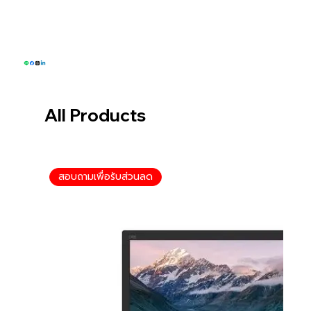
Email: sales@greenwillsolution.com
All Products
สอบถามเพื่อรับส่วนลด