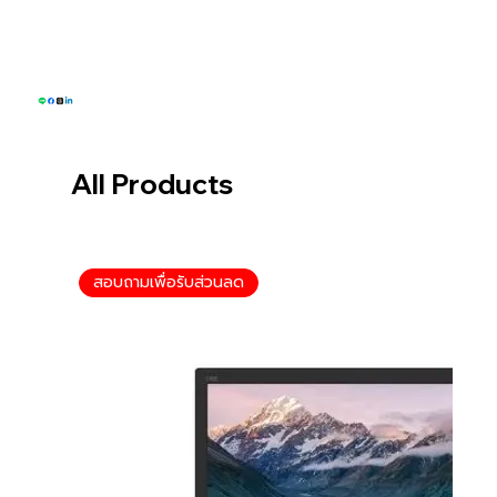
Email: sales@greenwillsolution.com
All Products
สอบถามเพื่อรับส่วนลด