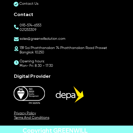
Contact Us
Contact
Philips 22E1N1100/67 21.5" FHD 120Hz IPS Monitor
Philips 222B9TA/67 22" FHD 60Hz IPS Monitor
Philips 24E1N2100D/67 23.8" FHD 120Hz IPS Monitor
Philips 24E2G2200/67 23.8" FHD 144Hz IPS Monitor
Philips 24M2N3200PF/67 23.8" FHD 260Hz IPS Monitor
Philips 242B9T/00 23.8" FHD 60Hz IPS Monitor
Philips 27E1N2100A/67 27" FHD 120Hz IPS Monitor
Philips 27E1N2100D/67 27" FHD 120Hz IPS Monitor
Philips 27E2G2200/67 27" FHD 144Hz IPS Monitor
Philips 27M2N2500NF/67 27" 2K QHD 144Hz IPS Monitor
Philips 27M2N3200PF/67 27" FHD 260Hz IPS Monitor
Philips 27M2N3800F/67 27" 4K UHD 160Hz IPS Monitor
Philips 27M2N6501L/67 26.5" 2K QHD 240Hz QD-OLED M
Philips 27M2N8800/67 26.5" 4K UHD 240Hz QD-OLED M
Philips 27E1N1800A/67 27" 4K UHD 60Hz IPS Monitor
Philips 27E2N1500L/67 27" 2K QHD 75Hz IPS Monitor
Philips 27E1N2500A/67 27" 2K QHD 120Hz IPS Monitor
Philips 32E1N1800LA/67 31.5" 4K UHD 60Hz VA Monitor
Philips 32E1N3500/67 31.5" 2K QHD 100Hz IPS Monitor
Philips 32M2C3200WL/67 31.5" FHD 260Hz VA Monitor
Philips 34M2C5500Q/67 34" UWQHD 200Hz VA Monito
Philips 438P1/67 42.51" 4K UHD 60Hz IPS Monitor
Philips 49B2U5900CH/00 49" DQHD 75Hz VA Monitor
AOC A1-22B30HM2/67 21.5" FHD 100Hz VA Monitor
AOC A1-22B40HM/67 21.5" FHD 120Hz VA Monitor
AOC A1-24B36XE/67 23.8" 144Hz IPS Monitor
AOC A1-25B40HM/67 25" FHD 120Hz IPS Monitor
AOC A1-24G11ZE/67 23.8" 240Hz IPS Monitor
AOC A1-24G50Z2/67 23.8" 260Hz IPS Monitor
093-574-6553
Price
Price
Price
Price
Price
Price
Price
Price
Price
Price
Price
Price
Price
Price
Price
Price
Price
Price
Price
Price
Price
Price
Price
Price
Price
Price
Price
Price
Price
THB 1,965.00
THB 7,650.00
THB 2,510.00
THB 2,625.00
THB 3,600.00
THB 8,590.00
THB 3,180.00
THB 3,130.00
THB 3,250.00
THB 4,345.00
THB 4,200.00
THB 8,495.00
THB 15,295.00
THB 25,180.00
THB 5,720.00
THB 3,415.00
THB 4,600.00
THB 7,600.00
THB 6,285.00
THB 5,730.00
THB 8,460.00
THB 12,650.00
THB 27,650.00
THB 1,945.00
THB 1,930.00
THB 2,650.00
THB 2,355.00
THB 3,475.00
THB 3,415.00
021253309
sales@greenwillsolution.com
159 Soi Phatthanakan 74 Phatthanakan Road Prawet
Bangkok 10250
Opening hours:
Mon- Fri: 8:30 - 17:30
Digital Provider
Privacy Policy
Terms And Conditions
Copyright GREENWILL