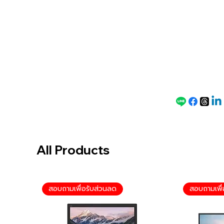
Speci
al
Price
All Products
สอบถามเพื่อรับส่วนลด
สอบถามเพื่