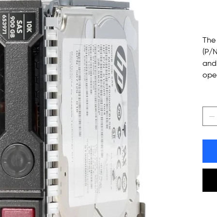
P/N
Price
THB
The 
(P/N
and 
oper
Qua