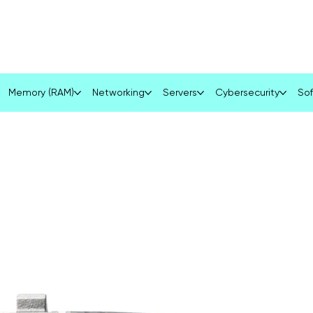
Services
Product
Blog
Contact
Memory (RAM)
Networking
Servers
Cybersecurity
Sof
H
6