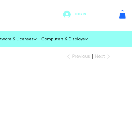
LOG IN
tware & Licenses
Computers & Displays
Next
Previous
P 6TB 7.2K RPM
Gb/s 3.5" LFF
SAS HDD
SKU