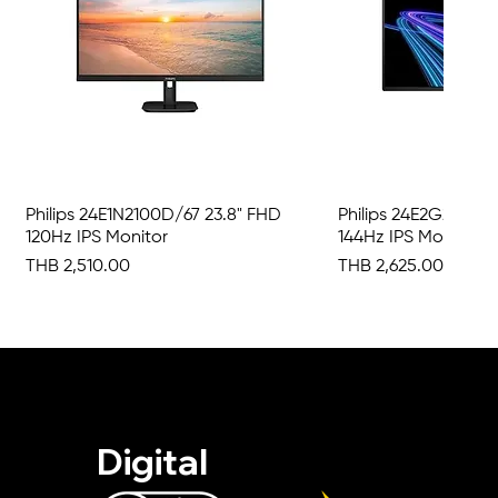
Philips 24E1N2100D/67 23.8" FHD
Quick View
Philips 24E2G2200/6
Quick 
120Hz IPS Monitor
144Hz IPS Monitor
Price
Price
THB 2,510.00
THB 2,625.00
สอบถามเพื่อรับส่วนลด
สอบถามเพื่อรับส่วนลด
สอบถามเพื่อรับส่วนลด
สอบถามเพื่อรับส่วนลด
สอบถามเพื่อรับส่วนลด
สอบถามเพื่อรับส่ว
สอบถามเพื่อรับส่ว
สอบถามเพื่อรับส่ว
สอบถามเพื่อรับส่ว
สอบถามเพื่อรับส่ว
Digital