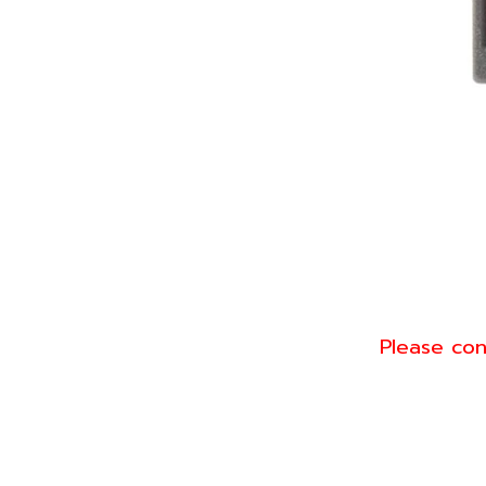
Please con
Conta
Line: @gree
Tel: 093-57
ct for
Email: sale