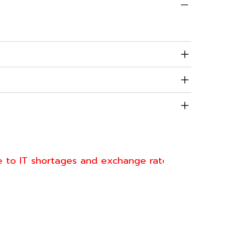
dition
urbished
cifications
ranty & Returns
pping
e to IT shortages and exchange rate fluctuations