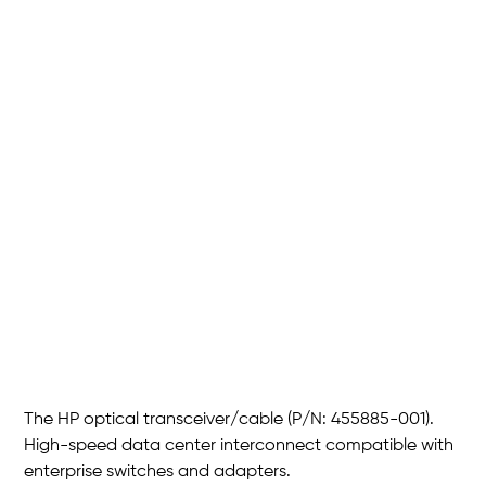
HP BladeSystem c-Class
10Gb SFP+ SR Transceiver
SKU
P/N :
455885-001
455885-
001
Price
THB 161.00
The HP optical transceiver/cable (P/N: 455885-001).
High-speed data center interconnect compatible with
enterprise switches and adapters.