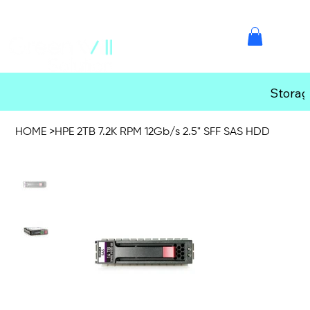
Storag
HOME
>
HPE 2TB 7.2K RPM 12Gb/s 2.5" SFF SAS HDD