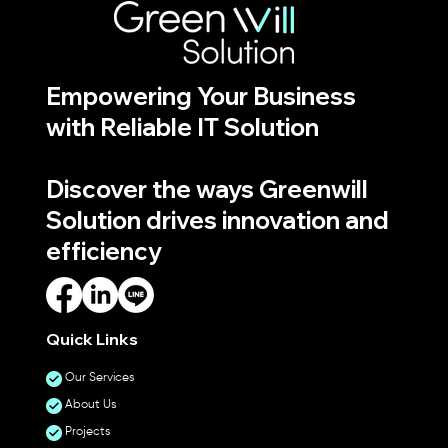
Empowering Your Business
with Reliable IT Solution
Discover the ways Greenwill
Solution drives innovation and
efficiency
Quick Links
Our Services
About Us
Projects