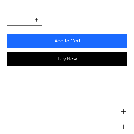
Quantity
Add to Cart
Buy Now
Condition
Refurbished
Specifications
Warranty & Returns