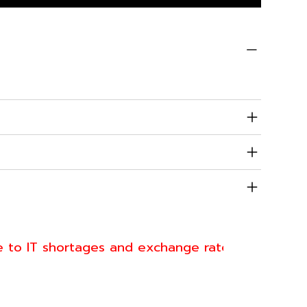
dition
w
cifications
ranty & Returns
pping
e to IT shortages and exchange rate fluctuations