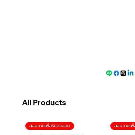
ct for
Speci
al
Price
All Products
สอบถามเพื่อรับส่วนลด
สอบถามเพื่