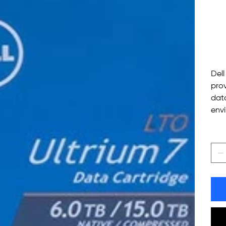
(
P/N
Price
THB
Dell
prov
data
env
Qua