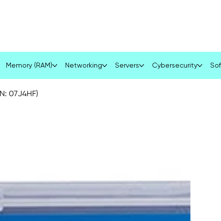
Services
Product
Blog
Contact
Memory (RAM)
Networking
Servers
Cybersecurity
Sof
/N: 07J4HF)
D
U
D