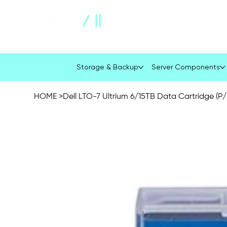
About Us
Company Profile
Storage & Backup
Server Components
HOME
>
Dell LTO-7 Ultrium 6/15TB Data Cartridge (P