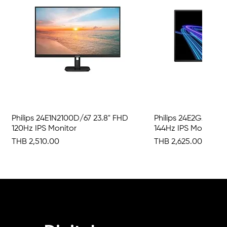
Philips 24E1N2100D/67 23.8" FHD
Quick View
Philips 24E2G2200/6
Quick 
120Hz IPS Monitor
144Hz IPS Monitor
Price
Price
THB 2,510.00
THB 2,625.00
สอบถามเพื่อรับส่วนลด
สอบถามเพื่อรับส่วนลด
สอบถามเพื่อรับส่วนลด
สอบถามเพื่อรับส่วนลด
สอบถามเพื่อรับส่วนลด
สอบถามเพื่อรับส่ว
สอบถามเพื่อรับส่ว
สอบถามเพื่อรับส่ว
สอบถามเพื่อรับส่ว
สอบถามเพื่อรับส่ว