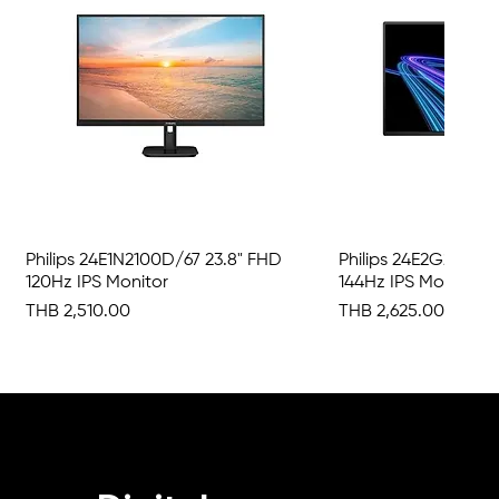
Philips 24E1N2100D/67 23.8" FHD
Quick View
Philips 24E2G2200/6
Quick 
120Hz IPS Monitor
144Hz IPS Monitor
Price
Price
THB 2,510.00
THB 2,625.00
สอบถามเพื่อรับส่วนลด
สอบถามเพื่อรับส่วนลด
สอบถามเพื่อรับส่วนลด
สอบถามเพื่อรับส่วนลด
สอบถามเพื่อรับส่วนลด
สอบถามเพื่อรับส่ว
สอบถามเพื่อรับส่ว
สอบถามเพื่อรับส่ว
สอบถามเพื่อรับส่ว
สอบถามเพื่อรับส่ว