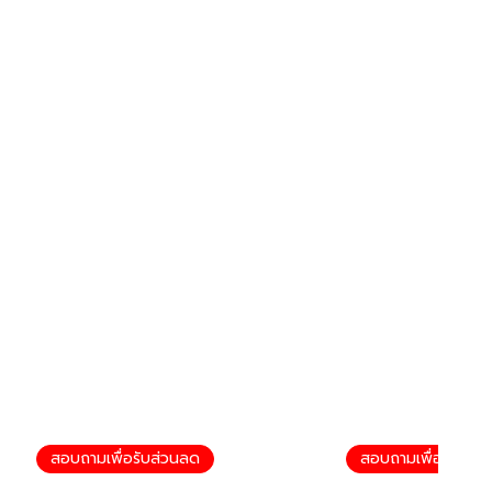
สอบถามเพื่อรับส่วนลด
สอบถามเพื่อรับส่ว