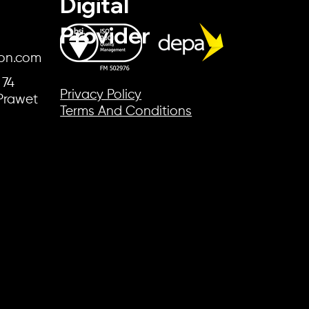
Digital
Provider
ion.com
 74
z
z
Philips 27E1N2100D/67 27" FHD
Philips 27M2N6501L/67 26.5" 2K QHD
Philips 32E1N1800LA/67 31.5" 4K UHD
Philips 49B2U5900CH/00 49" DQHD
AOC A1-24G11ZE/67 23.8" 240Hz IPS
Quick View
Quick View
Quick View
Quick View
Quick View
Philips 27E2G2200/
Philips 27M2N8800/
Philips 32E1N3500/6
AOC A1-22B30HM2/6
AOC A1-24G50Z2/67
Quick 
Quick 
Quick 
Quick 
Quick 
Privacy Policy
Prawet
120Hz IPS Monitor
240Hz QD-OLED Monitor
60Hz VA Monitor
75Hz VA Monitor
Monitor
IPS Monitor
240Hz QD-OLED Mo
100Hz IPS Monitor
100Hz VA Monitor
IPS Monitor
Terms And Conditions
Price
Price
Price
Price
Price
Price
Price
Price
Price
Price
THB 3,130.00
THB 15,295.00
THB 7,600.00
THB 27,650.00
THB 3,475.00
THB 3,250.00
THB 25,180.00
THB 6,285.00
THB 1,945.00
THB 3,415.00