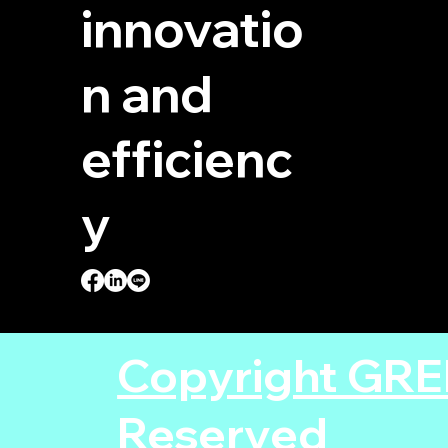
innovatio
n and
efficienc
y
Copyright GRE
Reserved