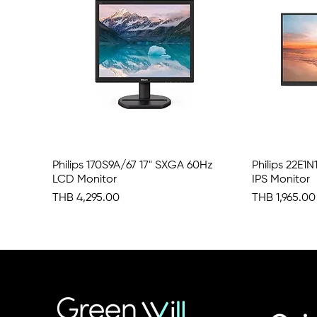
Philips 170S9A/67 17" SXGA 60Hz
Quick View
Philips 22E1
LCD Monitor
IPS Monitor
Price
Price
THB 4,295.00
THB 1,965.00
สอบถามเพื่อรับส่วนลด
สอบถามเพื่อรับส่วนลด
สอบถามเพื่อรับส่วนลด
สอบถามเพื่อรับส่วนลด
สอบถามเพื่อรับส่วนลด
สอบถามเพื่
สอบถามเพื่
สอบถามเพื่
สอบถามเพื่
สอบถามเพื่