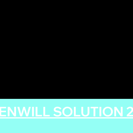
ENWILL SOLUTION 20