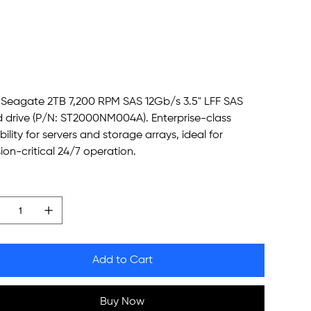
SAS HDD
SKU
 :
ST2000NM004A
ST2000NM004A
 3,120.00
 Seagate 2TB 7,200 RPM SAS 12Gb/s 3.5" LFF SAS
 drive (P/N: ST2000NM004A). Enterprise-class
ability for servers and storage arrays, ideal for
ion-critical 24/7 operation.
ntity
Add to Cart
Buy Now