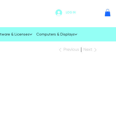
LOG IN
tware & Licenses
Computers & Displays
Next
Previous
eagate Exos
TB 7.2K RPM
2Gb/s 3.5" LFF