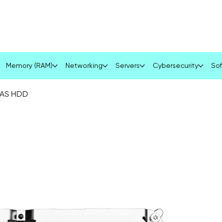
Services
Product
Blog
Contact
Memory (RAM)
Networking
Servers
Cybersecurity
Sof
 SAS HDD
S
2
1