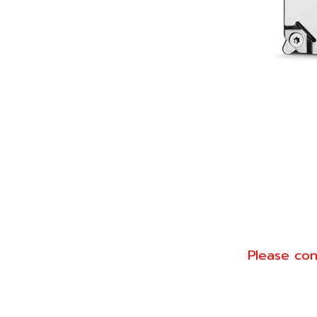
Please con
Conta
Line: @gree
Tel: 093-57
Email: sale