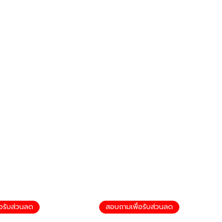
อรับส่วนลด
สอบถามเพื่อรับส่วนลด