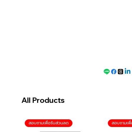
ct for
Speci
al
Price
All Products
สอบถามเพื่อรับส่วนลด
สอบถามเพื่