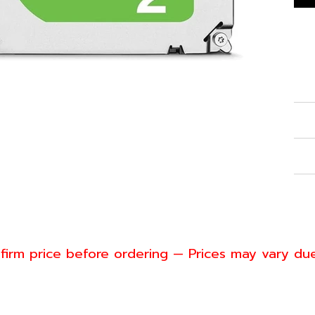
Con
Ref
Spe
War
Shi
firm price before ordering — Prices may vary du
nwill
4-6553
s@greenwillsolution.com