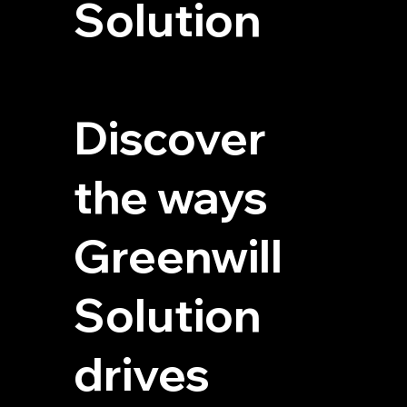
Solution
Discover
the ways
Greenwill
Solution
drives