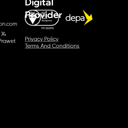
Digital
Provider
ion.com
 74
z
z
Philips 27E1N2100D/67 27" FHD
Philips 27M2N6501L/67 26.5" 2K QHD
Philips 32E1N1800LA/67 31.5" 4K UHD
Philips 49B2U5900CH/00 49" DQHD
AOC A1-24G11ZE/67 23.8" 240Hz IPS
Quick View
Quick View
Quick View
Quick View
Quick View
Philips 27E2G2200/
Philips 27M2N8800/
Philips 32E1N3500/6
AOC A1-22B30HM2/6
AOC A1-24G50Z2/67
Quick 
Quick 
Quick 
Quick 
Quick 
Privacy Policy
Prawet
120Hz IPS Monitor
240Hz QD-OLED Monitor
60Hz VA Monitor
75Hz VA Monitor
Monitor
IPS Monitor
240Hz QD-OLED Mo
100Hz IPS Monitor
100Hz VA Monitor
IPS Monitor
Terms And Conditions
Price
Price
Price
Price
Price
Price
Price
Price
Price
Price
THB 3,130.00
THB 15,295.00
THB 7,600.00
THB 27,650.00
THB 3,475.00
THB 3,250.00
THB 25,180.00
THB 6,285.00
THB 1,945.00
THB 3,415.00