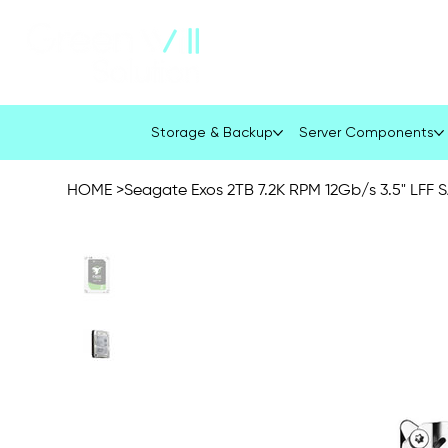
About Us
Company Profile
Storage & Backup
Server Components
HOME
>
Seagate Exos 2TB 7.2K RPM 12Gb/s 3.5" LFF