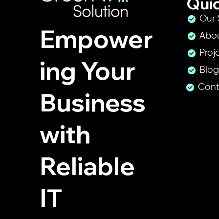
Quic
Our 
Empower
Abo
Proj
ing Your
Philips 24M2N3200PF/67 23.8" FHD
Philips 27M2N2500NF/67 27" 2K QHD
Philips 27E1N1800A/67 27" 4K UHD
Philips 32M2C3200WL/67 31.5" FHD
AOC A1-22B40HM/67 21.5" FHD
Quick View
Quick View
Quick View
Quick View
Quick View
Philips 242B
Philips 27M
Philips 27E2
Philips 34M
AOC A1-24B36
Blog
260Hz IPS Monitor
144Hz IPS Monitor
60Hz IPS Monitor
260Hz VA Monitor
120Hz VA Monitor
IPS Monitor
260Hz IPS Mo
75Hz IPS Mon
UWQHD 200H
Monitor
Price
Price
Price
Price
Price
Price
Price
Price
Price
Price
THB 3,600.00
THB 4,345.00
THB 5,720.00
THB 5,730.00
THB 1,930.00
THB 8,590.0
THB 4,200.0
THB 3,415.0
THB 8,460.0
THB 2,650.0
Cont
Business
with
Reliable
IT