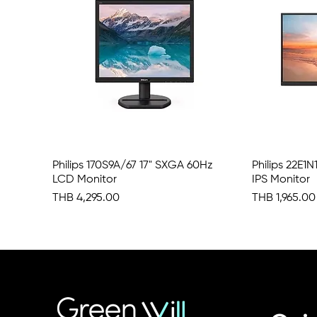
Philips 170S9A/67 17" SXGA 60Hz
Quick View
Philips 22E1
LCD Monitor
IPS Monitor
Price
Price
THB 4,295.00
THB 1,965.00
สอบถามเพื่อรับส่วนลด
สอบถามเพื่อรับส่วนลด
สอบถามเพื่อรับส่วนลด
สอบถามเพื่อรับส่วนลด
สอบถามเพื่อรับส่วนลด
สอบถามเพื่
สอบถามเพื่
สอบถามเพื่
สอบถามเพื่
สอบถามเพื่