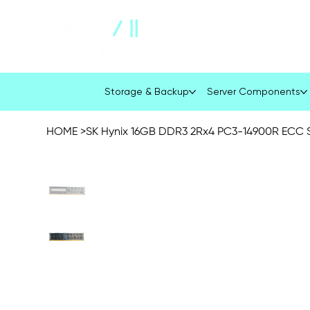
About Us
Company Profile
Storage & Backup
Server Components
HOME
>
SK Hynix 16GB DDR3 2Rx4 PC3-14900R ECC 