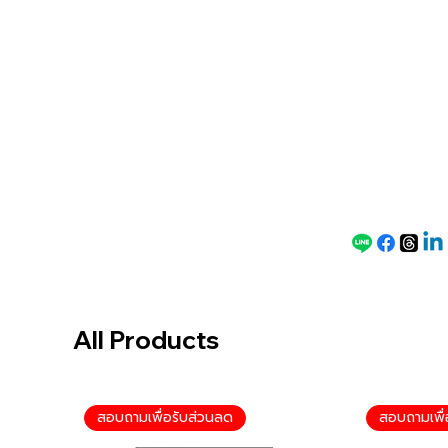
ct for
Speci
al
Price
All Products
สอบถามเพื่อรับส่วนลด
สอบถามเพื่