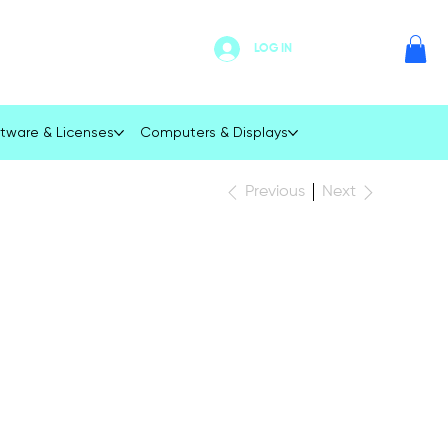
LOG IN
tware & Licenses
Computers & Displays
Next
Previous
K Hynix 16GB
DR3 2Rx4 PC3-
4900R ECC