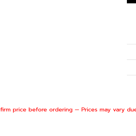
Con
Ple
Spe
War
Shi
firm price before ordering — Prices may vary du
nwill
4-6553
s@greenwillsolution.com