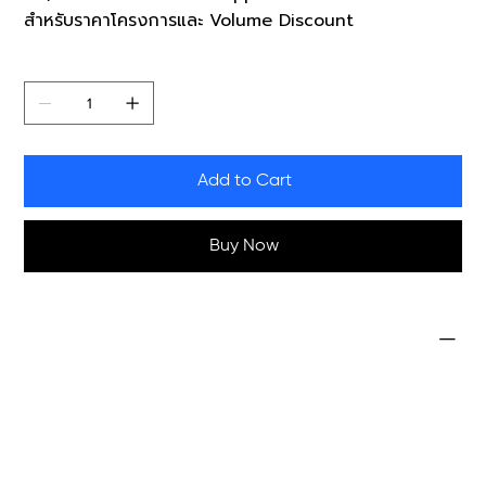
สำหรับราคาโครงการและ Volume Discount
Quantity
Add to Cart
Buy Now
Specifications
Product
StaffCop Subscription License
License Type
Subscription