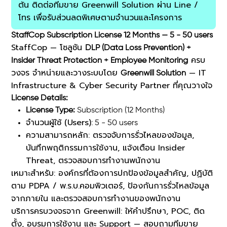
ต้น ติดต่อทีมขาย Greenwill Solution ผ่าน Line /
โทร เพื่อรับส่วนลดพิเศษตามจำนวนและโครงการ
StaffCop Subscription License 12 Months — 5 - 50 users
StaffCop — โซลูชัน
DLP (Data Loss Prevention) +
ครบ
Insider Threat Protection + Employee Monitoring
วงจร จำหน่ายและวางระบบโดย
— IT
Greenwill Solution
Infrastructure & Cyber Security Partner ที่คุณวางใจ
License Details:
License Type:
Subscription (12 Months)
จำนวนผู้ใช้ (Users):
5 - 50 users
ความสามารถหลัก:
ตรวจจับการรั่วไหลของข้อมูล,
บันทึกพฤติกรรมการใช้งาน, แจ้งเตือน Insider
Threat, ตรวจสอบการทำงานพนักงาน
เหมาะสำหรับ:
องค์กรที่ต้องการปกป้องข้อมูลสำคัญ, ปฏิบัติ
ตาม PDPA / พ.ร.บ.คอมพิวเตอร์, ป้องกันการรั่วไหลข้อมูล
จากภายใน และตรวจสอบการทำงานของพนักงาน
บริการครบวงจรจาก Greenwill:
ให้คำปรึกษา, POC, ติด
ตั้ง, อบรมการใช้งาน และ Support — สอบถามทีมขาย