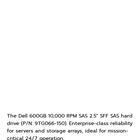
Dell 600GB 10K RPM 2.5" SFF
SAS HDD
P/N :
9TG066-150
SKU
9TG066-
฿1,463.76
150
ราคา
The Dell 600GB 10,000 RPM SAS 2.5" SFF SAS hard
drive (P/N: 9TG066-150). Enterprise-class reliability
for servers and storage arrays, ideal for mission-
critical 24/7 operation.