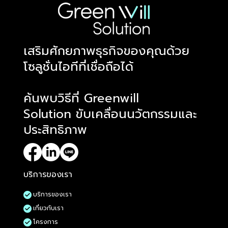
​เสริมศักยภาพธุรกิจของคุณด้วย
โซลูชั่นไอทีที่เชื่อถือได้
ค้นพบวิธีที่ Greenwill
Solution ขับเคลื่อนนวัตกรรมและ
ประสิทธิภาพ
บริการของเรา
บริการของเรา
เกี่ยวกับเรา
โครงการ