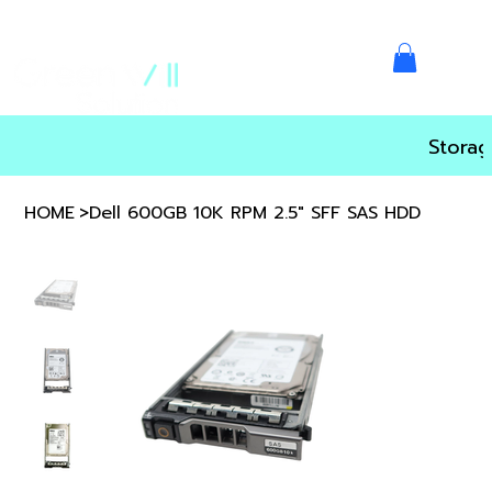
Storag
HOME
>
Dell 600GB 10K RPM 2.5" SFF SAS HDD