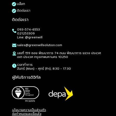
บล็อก
ติดต่อเรา
ติดต่อเรา
Philips 22E1N1100/67 21.5" FHD 120Hz IPS Monitor
Philips 222B9TA/67 22" FHD 60Hz IPS Monitor
Philips 24E1N2100D/67 23.8" FHD 120Hz IPS Monit
Philips 24E2G2200/67 23.8" FHD 144Hz IPS Monit
Philips 24M2N3200PF/67 23.8" FHD 260Hz IPS Mon
Philips 242B9T/00 23.8" FHD 60Hz IPS Monitor
Philips 27E1N2100A/67 27" FHD 120Hz IPS Monitor
Philips 27E1N2100D/67 27" FHD 120Hz IPS Monitor
Philips 27E2G2200/67 27" FHD 144Hz IPS Monitor
Philips 27M2N2500NF/67 27" 2K QHD 144Hz IPS M
Philips 27M2N3200PF/67 27" FHD 260Hz IPS Moni
Philips 27M2N3800F/67 27" 4K UHD 160Hz IPS Mo
Philips 27M2N6501L/67 26.5" 2K QHD 240Hz QD-
Philips 27M2N8800/67 26.5" 4K UHD 240Hz QD-O
Philips 27E1N1800A/67 27" 4K UHD 60Hz IPS Moni
Philips 27E2N1500L/67 27" 2K QHD 75Hz IPS Moni
Philips 27E1N2500A/67 27" 2K QHD 120Hz IPS Mon
Philips 32E1N1800LA/67 31.5" 4K UHD 60Hz VA Mo
Philips 32E1N3500/67 31.5" 2K QHD 100Hz IPS Mon
Philips 32M2C3200WL/67 31.5" FHD 260Hz VA Mon
Philips 34M2C5500Q/67 34" UWQHD 200Hz VA Mo
Philips 438P1/67 42.51" 4K UHD 60Hz IPS Monitor
Philips 49B2U5900CH/00 49" DQHD 75Hz VA Moni
AOC A1-22B30HM2/67 21.5" FHD 100Hz VA Monito
AOC A1-22B40HM/67 21.5" FHD 120Hz VA Monitor
AOC A1-24B36XE/67 23.8" 144Hz IPS Monitor
AOC A1-25B40HM/67 25" FHD 120Hz IPS Monitor
AOC A1-24G11ZE/67 23.8" 240Hz IPS Monitor
AOC A1-24G50Z2/67 23.8" 260Hz IPS Monitor
093-574-6553
ราคา
ราคา
ราคา
ราคา
ราคา
ราคา
ราคา
ราคา
ราคา
ราคา
ราคา
ราคา
ราคา
ราคา
ราคา
ราคา
ราคา
ราคา
ราคา
ราคา
ราคา
ราคา
ราคา
ราคา
ราคา
ราคา
ราคา
ราคา
ราคา
฿1,965.00
฿7,650.00
฿2,510.00
฿2,625.00
฿3,600.00
฿8,590.00
฿3,180.00
฿3,130.00
฿3,250.00
฿4,345.00
฿4,200.00
฿8,495.00
฿15,295.00
฿25,180.00
฿5,720.00
฿3,415.00
฿4,600.00
฿7,600.00
฿6,285.00
฿5,730.00
฿8,460.00
฿12,650.00
฿27,650.00
฿1,945.00
฿1,930.00
฿2,650.00
฿2,355.00
฿3,475.00
฿3,415.00
021253309
Line: @greenwill
sales@greenwillsolution.com
เลขที่ 159 ซอย พัฒนาการ 74 ถนน พัฒนาการ แขวง ประเวศ
เขต ประเวศ กรุงเทพมหานคร 10250
เวลาทำการ
จันทร์ (Mon) - ศุกร์ (Fri); 8:30 - 17:30
ผู้ให้บริการดิจิทัล
นโยบายความเป็นส่วนตัว
ข้อกำหนดและเงื่อนไข