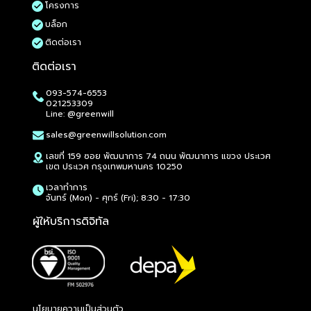
โครงการ
บล็อก
ติดต่อเรา
ติดต่อเรา
Philips 22E1N1100/67 21.5" FHD 120Hz IPS Monitor
Philips 222B9TA/67 22" FHD 60Hz IPS Monitor
Philips 24E1N2100D/67 23.8" FHD 120Hz IPS Monit
Philips 24E2G2200/67 23.8" FHD 144Hz IPS Monit
Philips 24M2N3200PF/67 23.8" FHD 260Hz IPS Mon
Philips 242B9T/00 23.8" FHD 60Hz IPS Monitor
Philips 27E1N2100A/67 27" FHD 120Hz IPS Monitor
Philips 27E1N2100D/67 27" FHD 120Hz IPS Monitor
Philips 27E2G2200/67 27" FHD 144Hz IPS Monitor
Philips 27M2N2500NF/67 27" 2K QHD 144Hz IPS M
Philips 27M2N3200PF/67 27" FHD 260Hz IPS Moni
Philips 27M2N3800F/67 27" 4K UHD 160Hz IPS Mo
Philips 27M2N6501L/67 26.5" 2K QHD 240Hz QD-
Philips 27M2N8800/67 26.5" 4K UHD 240Hz QD-O
Philips 27E1N1800A/67 27" 4K UHD 60Hz IPS Moni
Philips 27E2N1500L/67 27" 2K QHD 75Hz IPS Moni
Philips 27E1N2500A/67 27" 2K QHD 120Hz IPS Mon
Philips 32E1N1800LA/67 31.5" 4K UHD 60Hz VA Mo
Philips 32E1N3500/67 31.5" 2K QHD 100Hz IPS Mon
Philips 32M2C3200WL/67 31.5" FHD 260Hz VA Mon
Philips 34M2C5500Q/67 34" UWQHD 200Hz VA Mo
Philips 438P1/67 42.51" 4K UHD 60Hz IPS Monitor
Philips 49B2U5900CH/00 49" DQHD 75Hz VA Moni
AOC A1-22B30HM2/67 21.5" FHD 100Hz VA Monito
AOC A1-22B40HM/67 21.5" FHD 120Hz VA Monitor
AOC A1-24B36XE/67 23.8" 144Hz IPS Monitor
AOC A1-25B40HM/67 25" FHD 120Hz IPS Monitor
AOC A1-24G11ZE/67 23.8" 240Hz IPS Monitor
AOC A1-24G50Z2/67 23.8" 260Hz IPS Monitor
093-574-6553
ราคา
ราคา
ราคา
ราคา
ราคา
ราคา
ราคา
ราคา
ราคา
ราคา
ราคา
ราคา
ราคา
ราคา
ราคา
ราคา
ราคา
ราคา
ราคา
ราคา
ราคา
ราคา
ราคา
ราคา
ราคา
ราคา
ราคา
ราคา
ราคา
฿1,965.00
฿7,650.00
฿2,510.00
฿2,625.00
฿3,600.00
฿8,590.00
฿3,180.00
฿3,130.00
฿3,250.00
฿4,345.00
฿4,200.00
฿8,495.00
฿15,295.00
฿25,180.00
฿5,720.00
฿3,415.00
฿4,600.00
฿7,600.00
฿6,285.00
฿5,730.00
฿8,460.00
฿12,650.00
฿27,650.00
฿1,945.00
฿1,930.00
฿2,650.00
฿2,355.00
฿3,475.00
฿3,415.00
021253309
Line: @greenwill
sales@greenwillsolution.com
เลขที่ 159 ซอย พัฒนาการ 74 ถนน พัฒนาการ แขวง ประเวศ
เขต ประเวศ กรุงเทพมหานคร 10250
เวลาทำการ
จันทร์ (Mon) - ศุกร์ (Fri); 8:30 - 17:30
ผู้ให้บริการดิจิทัล
นโยบายความเป็นส่วนตัว