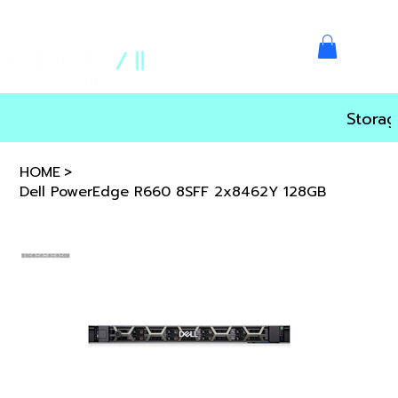
Storag
HOME
>
Dell PowerEdge R660 8SFF 2x8462Y 128GB