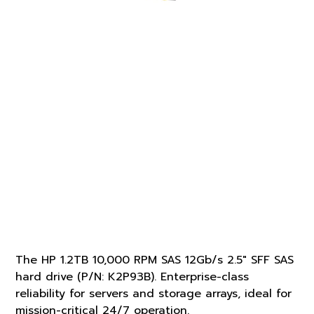
HP 1.2TB 10K RPM 12Gb/s 2.5"
SFF SAS HDD
P/N :
K2P93B
SKU
K2P93B
฿2,730.00
ราคา
The HP 1.2TB 10,000 RPM SAS 12Gb/s 2.5" SFF SAS
hard drive (P/N: K2P93B). Enterprise-class
reliability for servers and storage arrays, ideal for
mission-critical 24/7 operation.