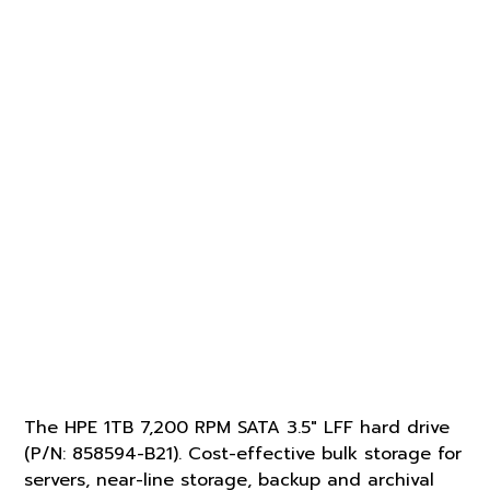
HPE 1TB 7.2K RPM 6Gb/s 3.5"
LFF SATA HDD
P/N :
858594-B21
SKU
858594-
฿4,280.00
B21
ราคา
The HPE 1TB 7,200 RPM SATA 3.5" LFF hard drive
(P/N: 858594-B21). Cost-effective bulk storage for
servers, near-line storage, backup and archival