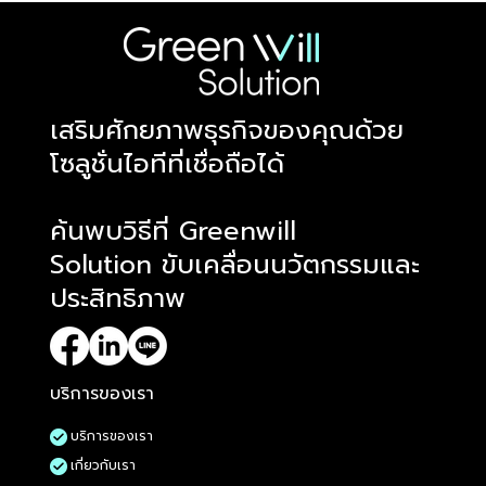
สอบถามเพื่อรับส่วนลด
สอบถามเพื่อรับส่วนลด
สอบถามเพื่อรับส่วนลด
สอบถามเพื่อรับส่วนลด
สอบถามเพื่อรับส่วนลด
สอบถามเพื่อรับส่วนลด
สอบถามเพื่อรับส่วนลด
สอบถามเพื่อรับส่วนลด
สอบถามเพื่อรับส่วนลด
สอบถามเพื่อรับส่วนลด
สอบถามเพื่อรับส่วนลด
สอบถามเพื่อรับส่วนลด
สอบถามเพื่อรับส่วนลด
สอบถามเพื่อรับส่วนลด
สอบถามเพื่อรับส่วนลด
สอบถามเพื่อรับส่วนลด
สอบถามเพื่อรับส่วนลด
สอบถามเพื่อรับส่วนลด
สอบถามเพื่อรับส่วนลด
สอบถามเพื่อรับส่วนลด
สอบถามเพื่อรับส่วนลด
สอบถามเพื่อรับส่วนลด
สอบถามเพื่อรับส่วนลด
สอบถามเพื่อรับส่วนลด
สอบถามเพื่อรับส่วนลด
สอบถามเพื่อรับส่วนลด
สอบถามเพื่อรับส่วนลด
สอบถามเพื่อรับส่วนลด
สอบถามเพื่อรับส่วนลด
​เสริมศักยภาพธุรกิจของคุณด้วย
โซลูชั่นไอทีที่เชื่อถือได้
ค้นพบวิธีที่ Greenwill
Solution ขับเคลื่อนนวัตกรรมและ
ประสิทธิภาพ
บริการของเรา
บริการของเรา
เกี่ยวกับเรา