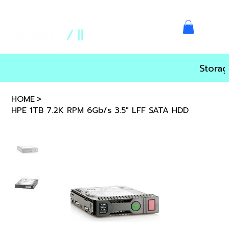
Storag
HOME
>
HPE 1TB 7.2K RPM 6Gb/s 3.5" LFF SATA HDD