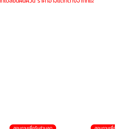
ลกเปลี่ยนผันผวน ราคาอาจแตกต่างจากที่แสดงบนเว็บไซต์
สอบถามเพื่อรับส่วนลด
สอบถามเพื่อรับส่ว