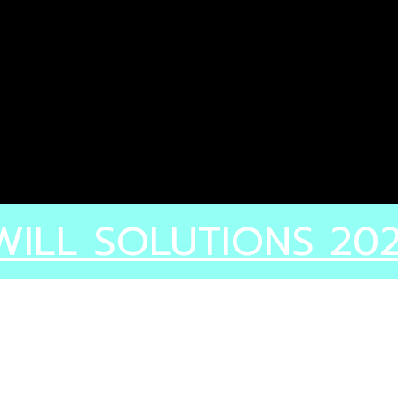
N WILL SOLUTIONS 202