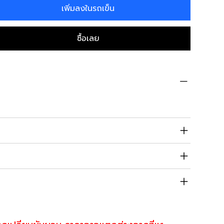
เพิ่มลงในรถเข็น
ซื้อเลย
dition
W
cifications
ranty & Returns
pping