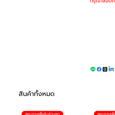
กรุณาสอบถาม
ติดต่อ
ไลน์ : @gre
โทรศัพท์ :
เพื่อรับ
อีเมลล์ :
sal
ราคา
พิเศษ
สินค้าทั้งหมด
สอบถามเพื่อรับส่วนลด
สอบถามเพื่