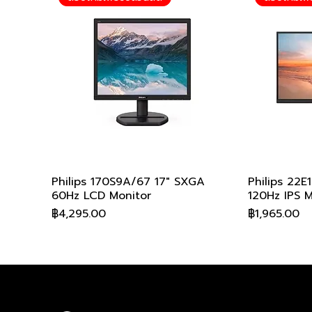
Philips 170S9A/67 17" SXGA
ดูข้อมูลด่วน
Philips 22E
60Hz LCD Monitor
120Hz IPS M
ราคา
ราคา
฿4,295.00
฿1,965.00
สอบถามเพื่อรับส่วนลด
สอบถามเพื่อรับส่วนลด
สอบถามเพื่อรับส่วนลด
สอบถามเพื่อรับส่วนลด
สอบถามเพื่อรับส่วนลด
สอบถามเพื่
สอบถามเพื่
สอบถามเพื่
สอบถามเพื่
สอบถามเพื่