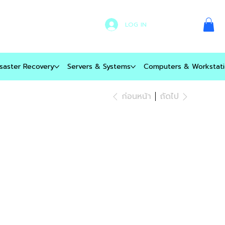
LOG IN
saster Recovery
Servers & Systems
Computers & Workstati
ก่อนหน้า
ถัดไป
PE LTO-10
ltrium 30/75TB
ata Cartridge