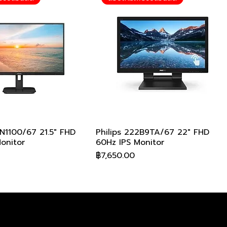
1N1100/67 21.5" FHD
ดูข้อมูลด่วน
Philips 222B9TA/67 22" FHD
ดูข้อมูลด่วน
onitor
60Hz IPS Monitor
ราคา
฿7,650.00
อรับส่วนลด
อรับส่วนลด
อรับส่วนลด
อรับส่วนลด
อรับส่วนลด
สอบถามเพื่อรับส่วนลด
สอบถามเพื่อรับส่วนลด
สอบถามเพื่อรับส่วนลด
สอบถามเพื่อรับส่วนลด
สอบถามเพื่อรับส่วนลด