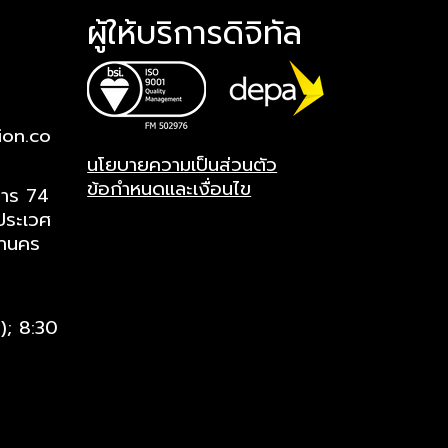
ผู้ให้บริการดิจิทัล
ion.co
Philips 27E1N2100D/67 27" FHD
Philips 27M2N6501L/67 26.5" 2K
Philips 32E1N1800LA/67 31.5" 4K
Philips 49B2U5900CH/00 49"
AOC A1-24G11ZE/67 23.8" 240Hz
ดูข้อมูลด่วน
ดูข้อมูลด่วน
ดูข้อมูลด่วน
ดูข้อมูลด่วน
ดูข้อมูลด่วน
Philips 27E2G220
Philips 27M2N880
Philips 32E1N3500
AOC A1-22B30HM2
AOC A1-24G50Z2/
ดูข้อมูล
ดูข้อมูล
ดูข้อมูล
ดูข้อมูล
ดูข้อมูล
นโยบายความเป็นส่วนตัว
120Hz IPS Monitor
QHD 240Hz QD-OLED Monitor
UHD 60Hz VA Monitor
DQHD 75Hz VA Monitor
IPS Monitor
144Hz IPS Monitor
UHD 240Hz QD-OL
QHD 100Hz IPS Mo
100Hz VA Monitor
260Hz IPS Monito
ข้อกำหนดและเงื่อนไข
การ 74
ราคา
ราคา
ราคา
ราคา
ราคา
ราคา
ราคา
ราคา
ราคา
ราคา
฿3,130.00
฿15,295.00
฿7,600.00
฿27,650.00
฿3,475.00
฿3,250.00
฿25,180.00
฿6,285.00
฿1,945.00
฿3,415.00
ประเวศ
หานคร
i); 8:30