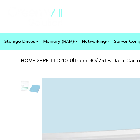
เกี่ยวกับเรา
ประวัติบริษัท
Storage Drives
Memory (RAM)
Networking
Server Com
HOME
>
HPE LTO-10 Ultrium 30/75TB Data Cartr