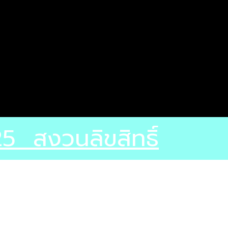
5 สงวนลิขสิทธิ์