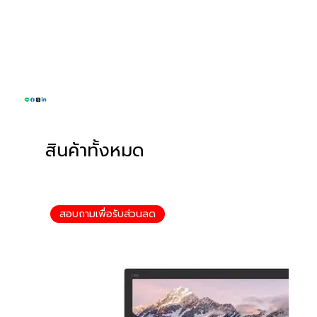
ไลน์ : @greenwill
โทรศัพท์ : 093-574-6553
อีเมลล์ :
sales@greenwillsolution.com
สินค้าทั้งหมด
สอบถามเพื่อรับส่วนลด