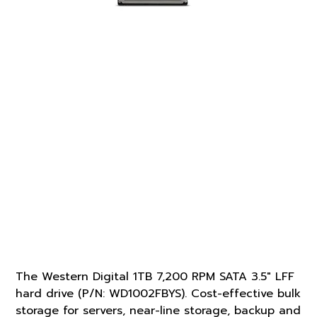
Western Digital 1TB 7.2K RPM
3.5" LFF SATA HDD
P/N :
WD1002FBYS
SKU
WD1002FBYS
฿2,140.00
ราคา
The Western Digital 1TB 7,200 RPM SATA 3.5" LFF
hard drive (P/N: WD1002FBYS). Cost-effective bulk
storage for servers, near-line storage, backup and