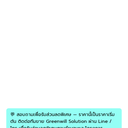
StaffCop Subscription License
24 Months — 501+ users
P/N :
GW-STAFFCOP-SUB-24M-501plus
SKU
GW-
฿5,000.00
STAFFCOP-
ราคา
SUB-
24M-
💬 สอบถามเพื่อรับส่วนลดพิเศษ — ราคานี้เป็นราคาเริ่ม
501plus
ต้น ติดต่อทีมขาย Greenwill Solution ผ่าน Line /