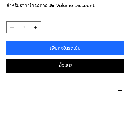
สำหรับราคาโครงการและ Volume Discount
จำนวน
เพิ่มลงในรถเข็น
ซื้อเลย
Specifications
Product
StaffCop Subscription License
License Type
Subscription
Duration
24 Months